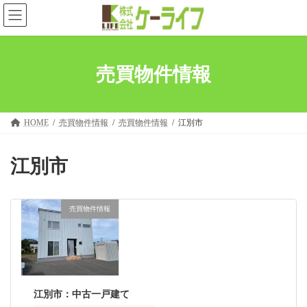
コ
ナ
ン
ビ
テ
ゲ
ン
ー
ツ
シ
へ
ョ
売買物件情報
ス
ン
キ
に
ッ
移
プ
動
HOME
売買物件情報
売買物件情報
江別市
江別市
売買物件情報
江別市：中古一戸建て